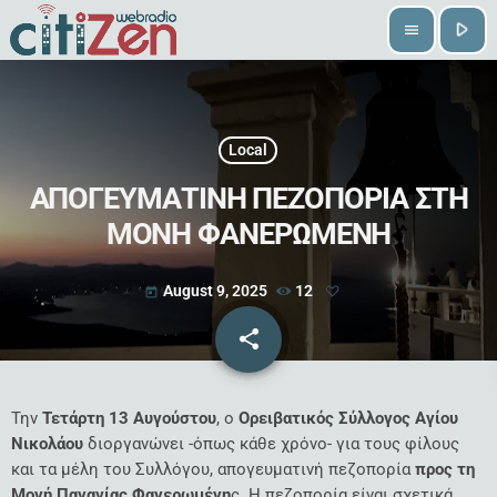
play_arrow
menu
Local
ΑΠΟΓΕΥΜΑΤΙΝΗ ΠΕΖΟΠΟΡΙΑ ΣΤΗ
ΜΟΝΗ ΦΑΝΕΡΩΜΕΝΗ
August 9, 2025
12
today
share
email
Την
Τετάρτη 13 Αυγούστου
, ο
Ορειβατικός Σύλλογος Αγίου
Νικολάου
διοργανώνει -όπως κάθε χρόνο- για τους φίλους
και τα μέλη του Συλλόγου, απογευματινή πεζοπορία
προς τη
Μονή Παναγίας Φανερωμένη
ς.
Η πεζοπορία είναι σχετικά