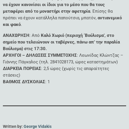
να έχουν κανονίσει οι ίδιοι για το μέσο που θα τους
μεταφέρει από το μοναστήρι στην αφετηρία
. Επίσης θα
πρέπει να έχουν κατάλληλα παπούτσια, μπατόν,
αντιανεμικό
και φακό
.
ΑΝΑΧΩΡΗΣΗ
: Από
Καλό Χωριό (περιοχή ‘Βούλισμα’, στο
σημείο που τελειώνουν οι ταβέρνες, πάνω απ’ την παραλία
Βούλισμα) στις 17:30.
ΑΡΧΗΓΟ
Ι – ΔΗΛΩΣΕΙΣ ΣΥΜΜΕΤΟΧΗΣ
: Λεωνίδας Κλώντζας –
Γιάννης Πάγκαλος (τηλ. 2841028173, ώρες καταστημάτων)
ΔΙΑΡΚΕΙΑ ΠΟΡΕΙΑΣ
: 2,5 ώρες (χωρίς τις απαραίτητες
στάσεις)
ΒΑΘΜΟΣ ΔΥΣΚΟΛΙΑΣ
: 1
Written by:
George Vidakis