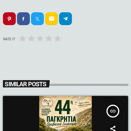
email
RATE IT
SIMILAR POSTS
insert_link