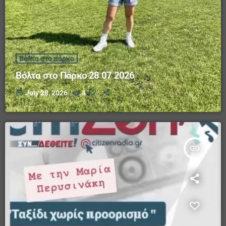
Βόλτα στο πάρκο
Βόλτα στο Πάρκο 28 07 2026
today
July 28, 2026
4
insert_link