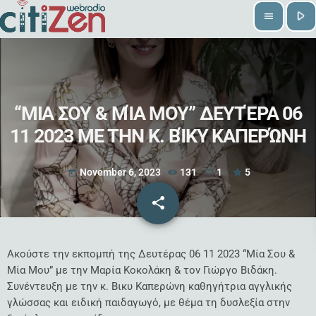
play_arrow
menu
“ΜΙΑ ΣΟΥ & ΜΊΑ ΜΟΥ” ΔΕΥΤΈΡΑ 06
11 2023 ΜΕ ΤΗΝ Κ. ΒΊΚΥ ΚΑΠΕΡΏΝΗ
November 6, 2023
131
1
5
today
share
email
1
Ακούστε την εκπομπή της Δευτέρας 06 11 2023 “Μία Σου &
Μία Μου” με την Μαρία Κοκολάκη & τον Γιώργο Βιδάκη.
Συνέντευξη με την κ. Βικυ Καπερώνη καθηγήτρια αγγλικής
γλώσσας και ειδική παιδαγωγό, με θέμα τη δυσλεξία στην