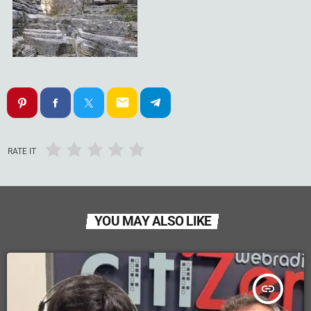
email
RATE IT
YOU MAY ALSO LIKE
insert_link