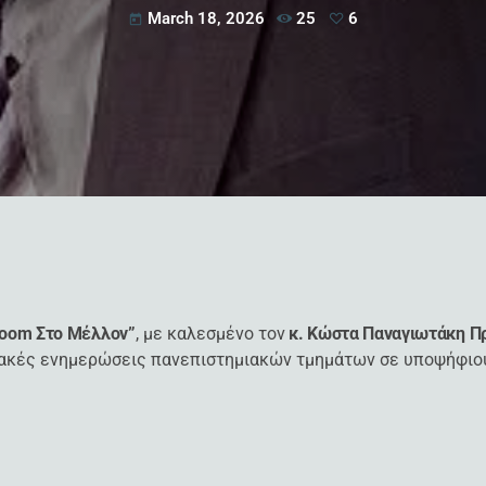
March 18, 2026
25
6
today
oom Στο Μέλλον”
, με καλεσμένο τον
κ. Κώστα Παναγιωτάκη Πρ
κτυακές ενημερώσεις πανεπιστημιακών τμημάτων σε υποψήφιου