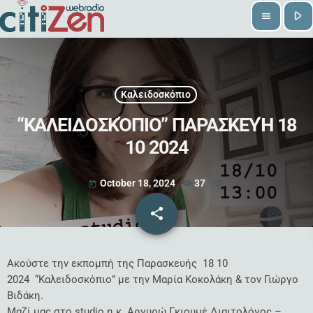
play_arrow
menu
Καλειδοσκόπιο
“ΚΑΛΕΙΔΟΣΚΌΠΙΟ” ΠΑΡΑΣΚΕΥΉ 18
10 2024
October 18, 2024
37
today
share
email
Ακούστε την εκπομπή της Παρασκευής 18 10
2024 “Καλειδοσκόπιο” με την Μαρία Κοκολάκη & τον Γιώργο
Βιδάκη.
Μαζί μας στο studio η κ. Αργυρώ Γκιουμέ Διαιτολόγος –