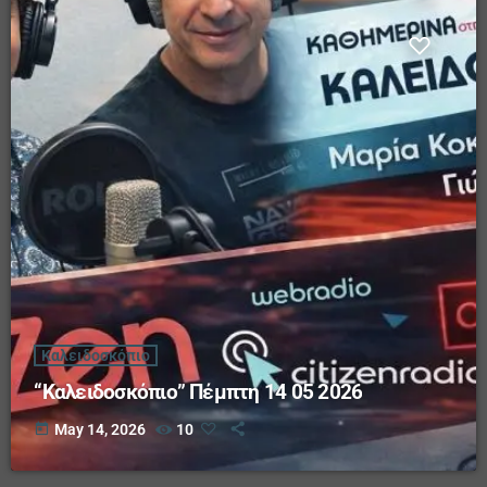
Καλειδοσκόπιο
“Καλειδοσκόπιο” Πέμπτη 14 05 2026
today
May 14, 2026
10