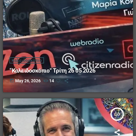
Καλειδοσκόπιο
“Καλειδοσκόπιο” Τρίτη 26 05 2026
today
May 26, 2026
14
insert_link