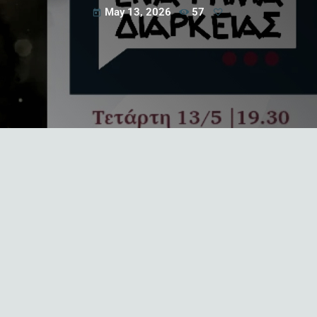
May 13, 2026
57
today