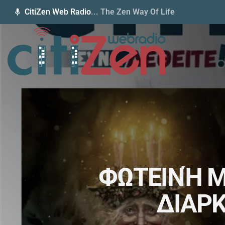
CitiZen Web Radio
... The Zen Way Of Life
mic
ΦΩΤΕΙΝΉ Μ
ΔΙΑΡΚ