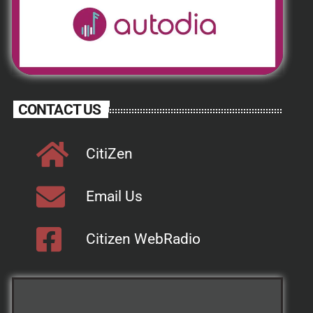
CONTACT US
CitiZen
Email Us
Citizen WebRadio