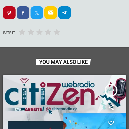
email
RATE IT
YOU MAY ALSO LIKE
insert_link