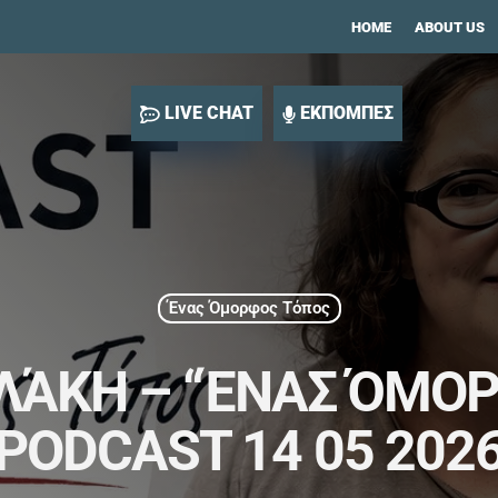
HOME
ABOUT US
LIVE CHAT
ΕΚΠΟΜΠΕΣ
Ένας Όμορφος Τόπος
ΛΆΚΗ – “ΈΝΑΣ ΌΜΟΡ
PODCAST 14 05 202