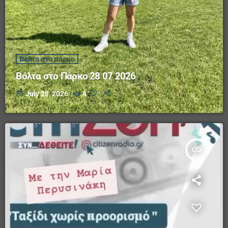
Βόλτα στο πάρκο
Βόλτα στο Πάρκο 28 07 2026
today
July 28, 2026
4
insert_link