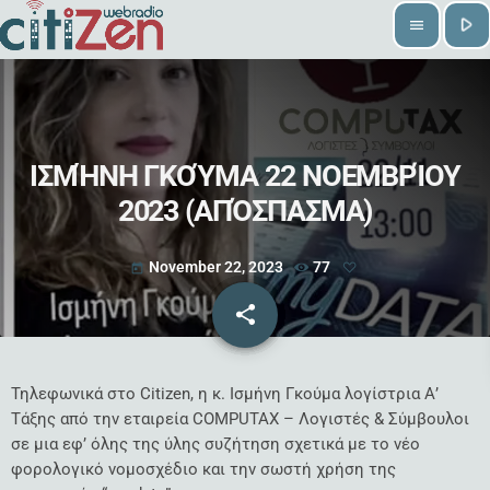
play_arrow
menu
ΙΣΜΉΝΗ ΓΚΟΎΜΑ 22 ΝΟΕΜΒΡΊΟΥ
2023 (ΑΠΌΣΠΑΣΜΑ)
November 22, 2023
77
today
share
email
Τηλεφωνικά στο Citizen, η κ. Ισμήνη Γκούμα λογίστρια Α’
Τάξης από την εταιρεία COMPUTAX – Λογιστές & Σύμβουλοι
σε μια εφ’ όλης της ύλης συζήτηση σχετικά με το νέο
φορολογικό νομοσχέδιο και την σωστή χρήση της