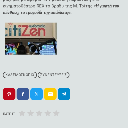
κινηματοθέατρο REX το βράδυ της Μ. Τρίτης
«Η γιορτή του
πένθους, το τραγούδι της απώλειας».
ΚΑΛΕΙΔΟΣΚΌΠΙΟ
ΣΥΝΕΝΤΕΎΞΕΙΣ
email
RATE IT