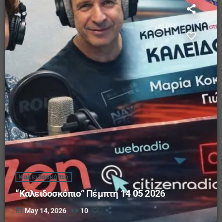
Καλειδοσκόπιο
“Καλειδοσκόπιο” Πέμπτη 14 05 2026
today
May 14, 2026
10