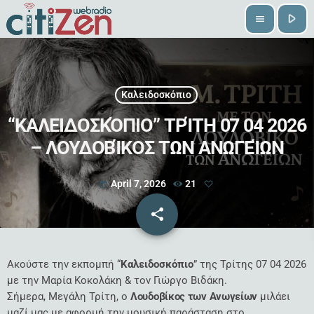
play_arrow
menu
Καλειδοσκόπιο
“ΚΑΛΕΙΔΟΣΚΌΠΙΟ” ΤΡΊΤΗ 07 04 2026
– ΛΟΥΔΟΒΊΚΟΣ ΤΩΝ ΑΝΩΓΕΊΩΝ
April 7, 2026
21
today
share
email
Ακούστε την εκπομπή “
Καλειδοσκόπιο
” της Τρίτης
07 04 2026
με την Μαρία Κοκολάκη & τον Γιώργο Βιδάκη.
Σήμερα, Μεγάλη Τρίτη, ο
Λουδοβίκος των Ανωγείων
μιλάει
μαζί μας με αφορμή την μουσική παράσταση στο