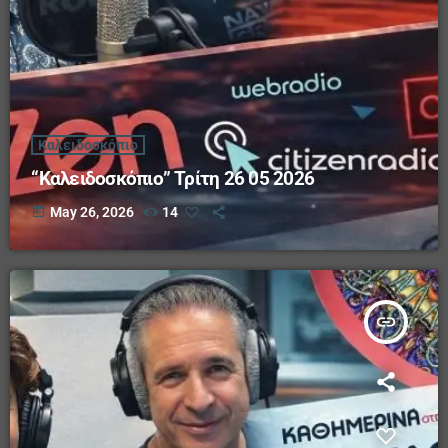
Καλειδοσκόπιο
“Καλειδοσκόπιο” Τρίτη 26 05 2026
today
May 26, 2026
14
insert_link