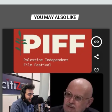
YOU MAY ALSO LIKE
insert_link