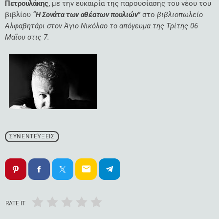
Πετρουλάκης,
με την ευκαιρία της παρουσίασης του νέου του
βιβλίου
“Η Σονάτα των αθέατων πουλιών”
στο
βιβλιοπωλείο
Αλφαβητάρι στον Άγιο Νικόλαο το απόγευμα της Τρίτης 06
Μαΐου στις 7.
ΣΥΝΕΝΤΕΎΞΕΙΣ
email
RATE IT