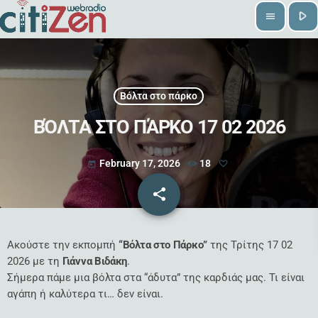
play_arrow
menu
Βόλτα στο πάρκο
ΒΌΛΤΑ ΣΤΟ ΠΆΡΚΟ 17 02 2026
February 17, 2026
18
today
share
email
Ακούστε την εκπομπή
“Βόλτα στο Πάρκο”
της Τρίτης 17 02
2026 με τη
Γιάννα Βιδάκη
.
Σήμερα πάμε μια βόλτα στα “άδυτα” της καρδιάς μας. Τι είναι
αγάπη ή καλύτερα τι… δεν είναι.