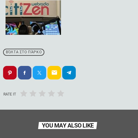
ΒΌΛΤΑ ΣΤΟ ΠΆΡΚΟ
email
RATE IT
YOU MAY ALSO LIKE