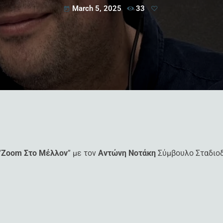
March 5, 2025
33
today
“
Zoom Στο Μέλλον
” με τον
Αντώνη Νοτάκη
Σύμβουλο Σταδιοδ