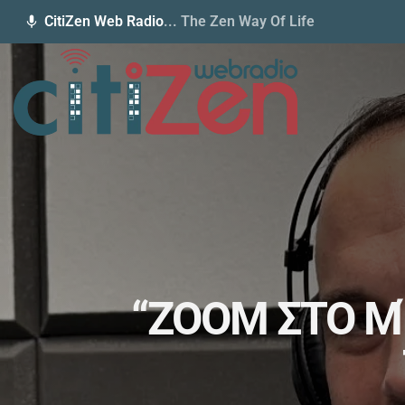
CitiZen Web Radio
... The Zen Way Of Life
mic
“ZOOM ΣΤΟ 