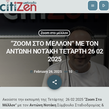
play_arrow
menu
Zoom στο μέλλον
“ZOOM ΣΤΟ ΜΈΛΛΟΝ” ΜΕ ΤΟΝ
ΑΝΤΏΝΗ ΝΟΤΆΚΗ ΤΕΤΆΡΤΗ 26 02
2025
February 26, 2025
10
today
share
email
Ακούστε την εκπομπή της Τετάρτης 26 02 2025 “
Zoom Στο
Μέλλον
” με τον
Αντώνη Νοτάκη
Σύμβουλο Σταδιοδρομίας &