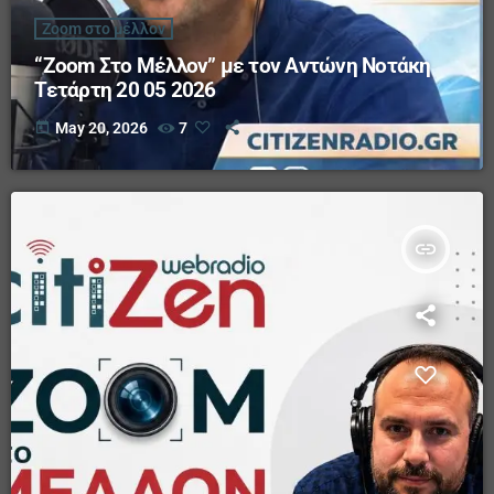
Zoom στο μέλλον
“Zoom Στο Μέλλον” με τον Αντώνη Νοτάκη
Τετάρτη 20 05 2026
today
May 20, 2026
7
insert_link