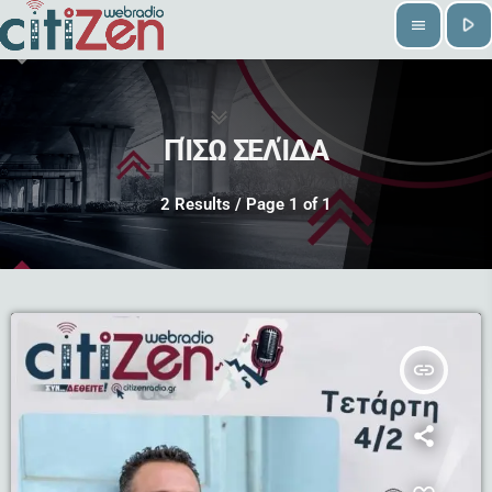
play_arrow
menu
ΠΊΣΩ ΣΕΛΊΔΑ
2 Results / Page 1 of 1
insert_link