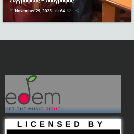
Συγγραφέας – Λαογράφος
today
November 29, 2025
64