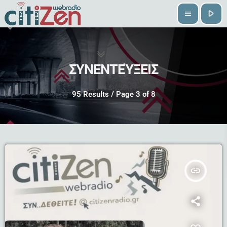
play_arrow
menu
ΣΥΝΕΝΤΕΎΞΕΙΣ
95 Results / Page 3 of 8
insert_link