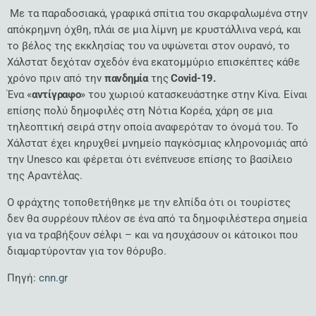
Με τα παραδοσιακά, γραφικά σπίτια του σκαρφαλωμένα στην
απόκρημνη όχθη, πλάι σε μια λίμνη με κρυστάλλινα νερά, και
το βέλος της εκκλησίας του να υψώνεται στον ουρανό, το
Χάλστατ δεχόταν σχεδόν ένα εκατομμύριο επισκέπτες κάθε
χρόνο πριν από την
πανδημία
της
Covid-19.
Ένα «
αντίγραφο
» του χωριού κατασκευάστηκε στην Κίνα. Είναι
επίσης πολύ δημοφιλές στη Νότια Κορέα, χάρη σε μια
τηλεοπτική σειρά στην οποία αναφερόταν το όνομά του. Το
Χάλστατ έχει κηρυχθεί μνημείο παγκόσμιας κληρονομιάς από
την Unesco και φέρεται ότι ενέπνευσε επίσης το βασίλειο
της Αραντέλας.
Ο φράχτης τοποθετήθηκε με την ελπίδα ότι οι τουρίστες
δεν θα συρρέουν πλέον σε ένα από τα δημοφιλέστερα σημεία
για να τραβήξουν σέλφι – και να ησυχάσουν οι κάτοικοι που
διαμαρτύρονταν για τον θόρυβο.
Πηγή:
cnn.gr