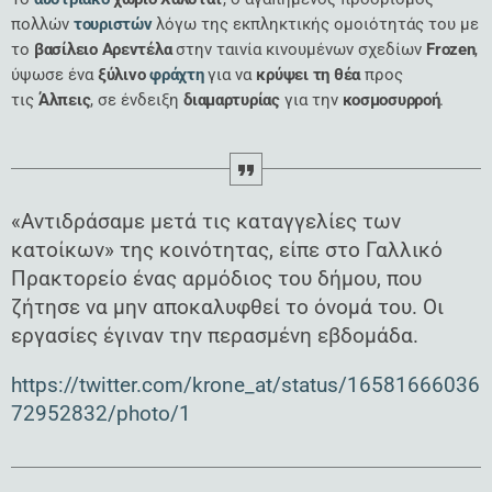
πολλών
τουριστών
λόγω της εκπληκτικής ομοιότητάς του με
το
βασίλειο
Αρεντέλα
στην ταινία κινουμένων σχεδίων
Frozen
,
ύψωσε ένα
ξύλινο
φράχτη
για να
κρύψει
τη
θέα
προς
τις
Άλπεις
, σε ένδειξη
διαμαρτυρίας
για την
κοσμοσυρροή
.
«Αντιδράσαμε μετά τις καταγγελίες των
κατοίκων» της κοινότητας, είπε στο Γαλλικό
Πρακτορείο ένας αρμόδιος του δήμου, που
ζήτησε να μην αποκαλυφθεί το όνομά του. Οι
εργασίες έγιναν την περασμένη εβδομάδα.
https://twitter.com/krone_at/status/16581666036
72952832/photo/1