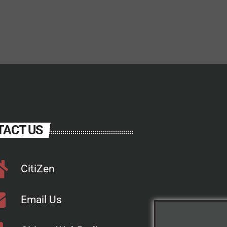
TACT US
CitiZen
Email Us