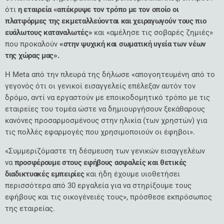
ότι
η εταιρεία «απέκρυψε τον τρόπο με τον οποίο οι
πλατφόρμες της εκμεταλλεύονται και χειραγωγούν τους πιο
ευάλωτους καταναλωτές»
και «αμέλησε τις σοβαρές ζημιές»
που προκαλούν
«στην ψυχική και σωματική υγεία των νέων
της χώρας μας».
Η Meta από την πλευρά της δήλωσε «απογοητευμένη από το
γεγονός ότι οι γενικοί εισαγγελείς επέλεξαν αυτόν τον
δρόμο, αντί να εργαστούν με εποικοδομητικό τρόπο με τις
εταιρείες του τομέα ώστε να δημιουργήσουν ξεκάθαρους
κανόνες προσαρμοσμένους στην ηλικία (των χρηστών) για
τις πολλές εφαρμογές που χρησιμοποιούν οι έφηβοι».
«Συμμεριζόμαστε τη δέσμευση των γενικών εισαγγελέων
να
προσφέρουμε στους εφήβους ασφαλείς και θετικές
διαδικτυακές εμπειρίες
και ήδη έχουμε υιοθετήσει
περισσότερα από 30 εργαλεία για να στηρίξουμε τους
εφήβους και τις οικογένειές τους», πρόσθεσε εκπρόσωπος
της εταιρείας.