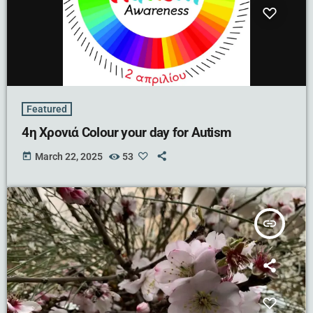
Featured
4η Χρονιά Colour your day for Autism
today
March 22, 2025
53
insert_link