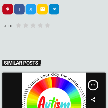
email
RATE IT
SIMILAR POSTS
insert_link